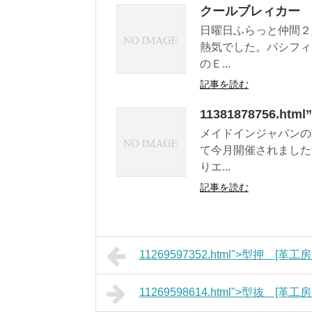
クールブレィカー
日曜日ふらっと仲間２
熱気でした。パシフィ
のＥ...
記事を読む
11381878756.ht
メイドインジャパンの
て今月開催されました
りエ...
記事を読む
11269597352.html">型押 [革工房P
11269598614.html">型抜 [革工房P