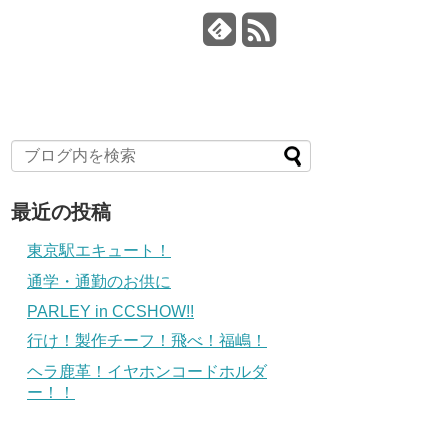
最近の投稿
東京駅エキュート！
通学・通勤のお供に
PARLEY in CCSHOW!!
行け！製作チーフ！飛べ！福嶋！
ヘラ鹿革！イヤホンコードホルダ
ー！！