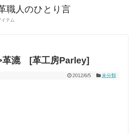
革職人のひとり言
ーアイテム
l”>革漉 [革工房Parley]
2012/6/5
未分類