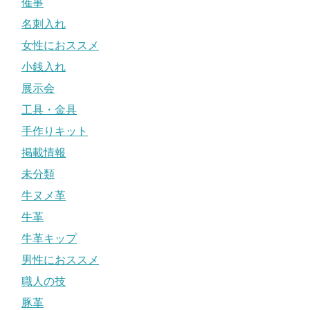
催事
名刺入れ
女性におススメ
小銭入れ
展示会
工具・金具
手作りキット
掲載情報
未分類
牛ヌメ革
牛革
牛革キップ
男性におススメ
職人の技
豚革