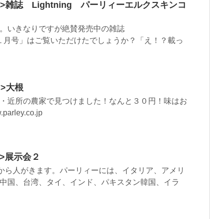
html”>雑誌 Lightning パーリィーエルクスキンコ
。いきなりですが絶賛発売中の雑誌
l.247１１月号」はご覧いただけたでしょうか？「え！？載っ
l”>大根
・近所の農家で見つけました！なんと３０円！味はお
ley.co.jp
ml”>展示会２
な国から人がきます。パーリィーには、イタリア、アメリ
中国、台湾、タイ、インド、パキスタン韓国、イラ