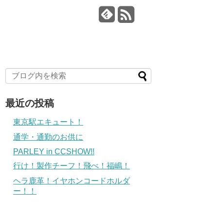
最近の投稿
東京駅エキュート！
通学・通勤のお供に
PARLEY in CCSHOW!!
行け！製作チーフ！飛べ！福嶋！
ヘラ鹿革！イヤホンコードホルダ
ー！！