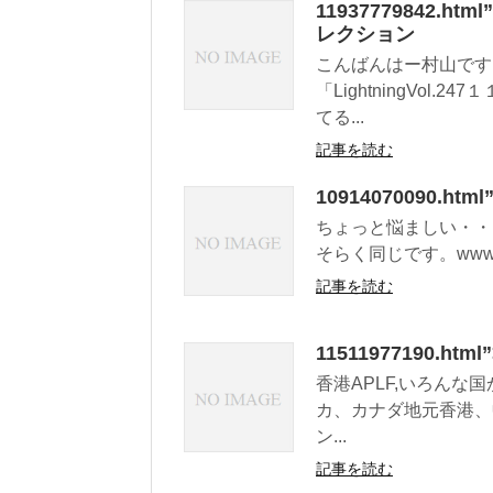
11937779842.
レクション
こんばんはー村山です
「LightningVo
てる...
記事を読む
10914070090.htm
ちょっと悩ましい・・
そらく同じです。www.par
記事を読む
11511977190.ht
香港APLF,いろん
カ、カナダ地元香港、
ン...
記事を読む