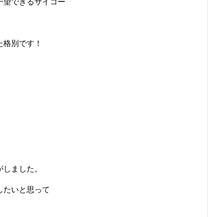
一望できるサイコー
た格別です！
がしました。
したいと思って