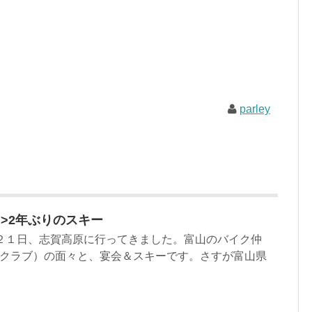
parley
tml”>2年ぶりのスキー
２１日、志賀高原に行ってきました。富山のバイク仲
クラブ）の面々と、宴会＆スキーです。さすが富山県