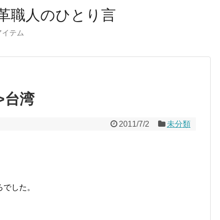
革職人のひとり言
ーアイテム
”>台湾
2011/7/2
未分類
。
ろでした。