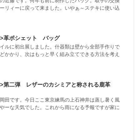
の近藤です。何年も前に制作したバッグ。取手の交換
ーリィーに戻って来ました。いやぁ～ステキに使い込
html”>革ポシェット バッグ
イルに初出展しました。什器類は壁から全部手作りで
どかかり、次はもっと早く組み立てできる方法を考え
1.html”>第二弾 レザーのカシミアと称される鹿革
岡田です。今日ここ東京練馬の上石神井は蒸し暑く風
やーな天気でした。これから雨になる予報ですが家に