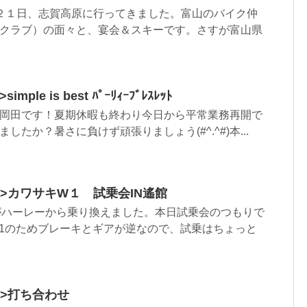
２１日、志賀高原に行ってきました。富山のバイク仲
クラブ）の面々と、宴会＆スキーです。さすが富山県
>simple is best ﾊﾟｰﾘｨｰﾌﾞﾚｽﾚｯﾄ
岡田です！夏期休暇も終わり今日から平常業務再開で
したか？暑さに負けず頑張りましょう(#^.^#)本...
html”>カワサキW１ 試乗会IN遙館
がハーレーから乗り換えました。本日試乗会のつもりで
1のためブレーキとギアが逆なので、試乗はちょっと
ml”>打ち合わせ