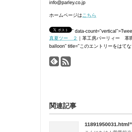
info@parley.co.jp
ホームページは
こちら
" data-count="vertical">Twee
真夏ツー ２
｜革工房パーリィー 革職人のひとり言
balloon" title="このエントリーを
関連記事
11891950031.