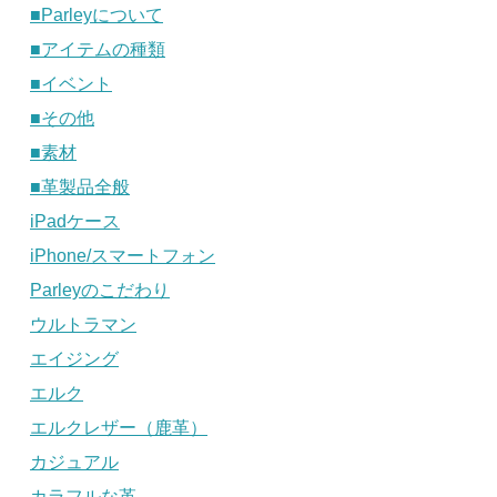
■Parleyについて
■アイテムの種類
■イベント
■その他
■素材
■革製品全般
iPadケース
iPhone/スマートフォン
Parleyのこだわり
ウルトラマン
エイジング
エルク
エルクレザー（鹿革）
カジュアル
カラフルな革