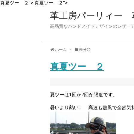
真夏ツー ２">
真夏ツー ２">
革工房パーリィー 
高品質なハンドメイドデザインのレザ
ホーム
未分類
真夏ツー ２
夏ツーは1回か2回が限度です。
暑いより熱い！ 高速も熱風で全然気