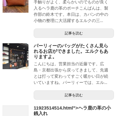
手触りがよく、柔らかいのでものが良く
入るヘラ鹿の革のポーチこんばんは、製
作部の鈴木です。本日は、カバンの中の
小物の整理に大活躍するエルクの三...
記事を読む
パーリィーのバッグがたくさん見ら
れるお店ができました。エルクもあ
りますよ。
こんにちは。営業担当の近藤です。広
島・京都出張から戻ってきまして、先週
とは打って変わってすごく暖かい日が続
いていますね。パーリィーでは、エル...
記事を読む
11923514514.html”>ヘラ鹿の革の小
銭入れ