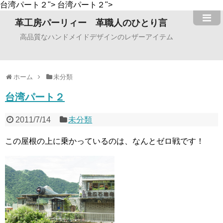
台湾パート２">
台湾パート２">
革工房パーリィー 革職人のひとり言
高品質なハンドメイドデザインのレザーアイテム
ホーム
未分類
台湾パート２
2011/7/14
未分類
この屋根の上に乗かっているのは、なんとゼロ戦です！