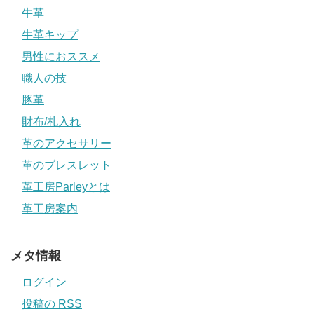
牛革
牛革キップ
男性におススメ
職人の技
豚革
財布/札入れ
革のアクセサリー
革のブレスレット
革工房Parleyとは
革工房案内
メタ情報
ログイン
投稿の
RSS