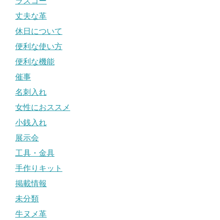
ラスコー
丈夫な革
休日について
便利な使い方
便利な機能
催事
名刺入れ
女性におススメ
小銭入れ
展示会
工具・金具
手作りキット
掲載情報
未分類
牛ヌメ革