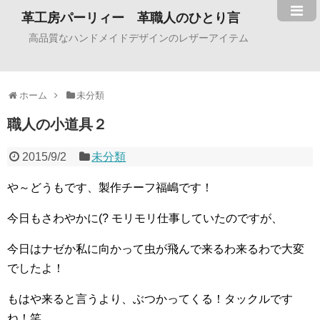
革工房パーリィー 革職人のひとり言
高品質なハンドメイドデザインのレザーアイテム
ホーム
未分類
職人の小道具２
2015/9/2
未分類
や～どうもです、製作チーフ福嶋です！
今日もさわやかに(? モリモリ仕事していたのですが、
今日はナゼか私に向かって虫が飛んで来るわ来るわで大変
でしたよ！
もはや来ると言うより、ぶつかってくる！タックルです
ね！笑