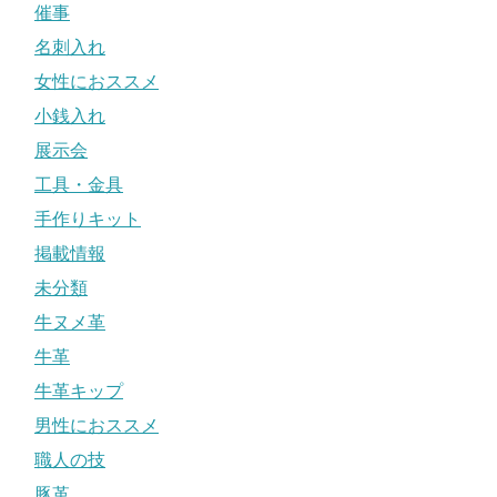
催事
名刺入れ
女性におススメ
小銭入れ
展示会
工具・金具
手作りキット
掲載情報
未分類
牛ヌメ革
牛革
牛革キップ
男性におススメ
職人の技
豚革