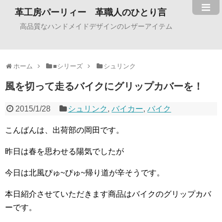
革工房パーリィー 革職人のひとり言
高品質なハンドメイドデザインのレザーアイテム
ホーム
■シリーズ
シュリンク
風を切って走るバイクにグリップカバーを！
2015/1/28
シュリンク
,
バイカー
,
バイク
こんばんは、出荷部の岡田です。
昨日は春を思わせる陽気でしたが
今日は北風ぴゅ~ぴゅ~帰り道が辛そうです。
本日紹介させていただきます商品はバイクのグリップカバ
ーです。