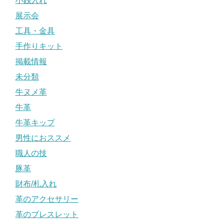
小銭入れ
展示会
工具・金具
手作りキット
掲載情報
未分類
牛ヌメ革
牛革
牛革キップ
男性におススメ
職人の技
豚革
財布/札入れ
革のアクセサリー
革のブレスレット