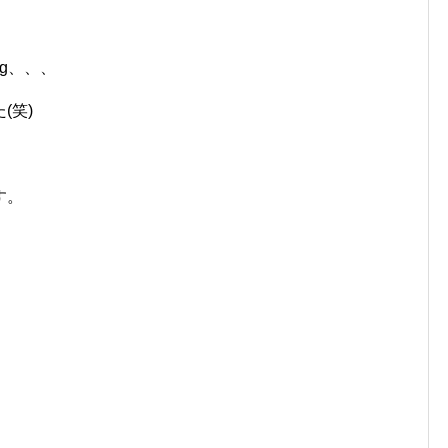
g、、、
(笑)
す。