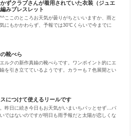
おかずクラブさんが着用されていた衣装（ジュエ
色編みブレスレット
^^ここのところお天気が曇りがちといいますか、雨と
気にもかかわらず、予報では30℃くらいで今までに
鍮の靴べら
エルクの新作真鍮の靴べらです。ワンポイント的にエ
鍮を引き立てているようです。カラーも７色展開とい
ースにつけて使えるリールです
。昨日に続き今日もお天気がいまいちパッとせず…パ
いではないのですが明日も雨予報だと太陽が恋しくな