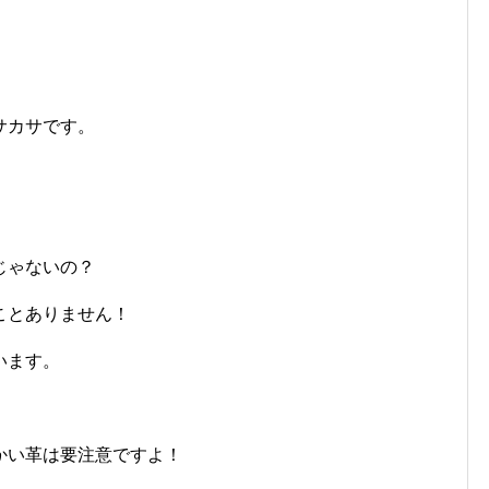
サカサです。
じゃないの？
ことありません！
います。
かい革は要注意ですよ！