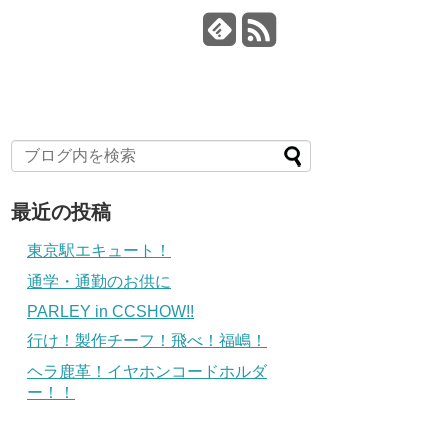
最近の投稿
東京駅エキュート！
通学・通勤のお供に
PARLEY in CCSHOW!!
行け！製作チーフ！飛べ！福嶋！
ヘラ鹿革！イヤホンコードホルダ
ー！！