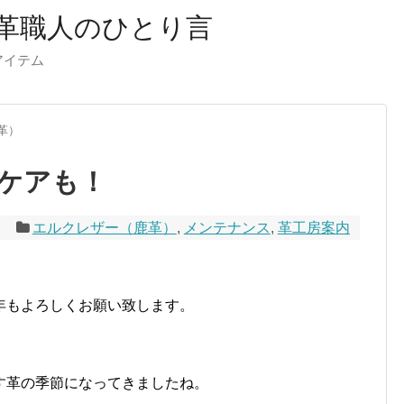
革職人のひとり言
ーアイテム
革）
ケアも！
2
エルクレザー（鹿革）
,
メンテナンス
,
革工房案内
年もよろしくお願い致します。
す革の季節になってきましたね。