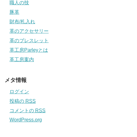
職人の技
豚革
財布/札入れ
革のアクセサリー
革のブレスレット
革工房Parleyとは
革工房案内
メタ情報
ログイン
投稿の
RSS
コメントの
RSS
WordPress.org