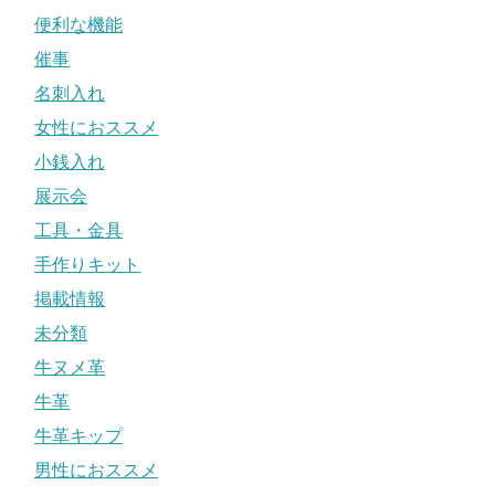
便利な機能
催事
名刺入れ
女性におススメ
小銭入れ
展示会
工具・金具
手作りキット
掲載情報
未分類
牛ヌメ革
牛革
牛革キップ
男性におススメ