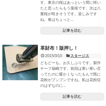
す。東京の桜はあっという間に咲い
たと思ったらもう葉桜です。次は八
重桜が咲きそうです。楽しみです
ね。春はちょっと...
記事を読む
革財布！版押し！
2015/3/10
スタージス
どもどーも。お久しぶりです。製作
チーフ福嶋です。前回は寒い寒い言
ってたのに暖かくなったもんで既に
花粉がプンプンですね。私は花粉症
のはずなのに...
記事を読む