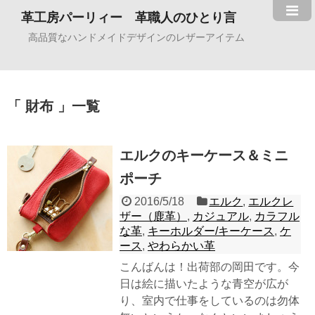
革工房パーリィー 革職人のひとり言
高品質なハンドメイドデザインのレザーアイテム
財布
一覧
エルクのキーケース＆ミニ
ポーチ
2016/5/18
エルク
,
エルクレ
ザー（鹿革）
,
カジュアル
,
カラフル
な革
,
キーホルダー/キーケース
,
ケ
ース
,
やわらかい革
こんばんは！出荷部の岡田です。今
日は絵に描いたような青空が広が
り、室内で仕事をしているのは勿体