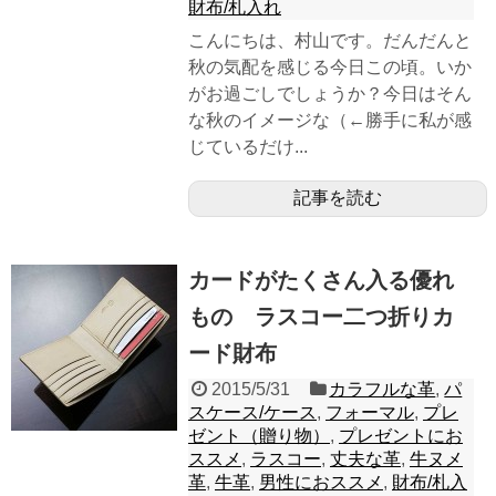
財布/札入れ
こんにちは、村山です。だんだんと
秋の気配を感じる今日この頃。いか
がお過ごしでしょうか？今日はそん
な秋のイメージな（←勝手に私が感
じているだけ...
記事を読む
カードがたくさん入る優れ
もの ラスコー二つ折りカ
ード財布
2015/5/31
カラフルな革
,
パ
スケース/ケース
,
フォーマル
,
プレ
ゼント（贈り物）
,
プレゼントにお
ススメ
,
ラスコー
,
丈夫な革
,
牛ヌメ
革
,
牛革
,
男性におススメ
,
財布/札入