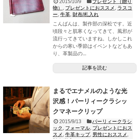
2015/10/9
プレゼント（贈り
物）
,
プレゼントにおススメ
,
ラスコ
ー
,
牛革
,
財布/札入れ
こんばんは、製作部の深松です。近
頃段々と肌寒くなってきて、風邪が
流行ってきていますね。しかしこれ
からの寒い季節はイベントなどもあ
り、革製品の...
記事を読む
まるでエナメルのような光
沢感！パーリィークラシッ
クマネークリップ
2015/9/13
パーリィークラシ
ック
,
フォーマル
,
プレゼントにおス
スメ
,
牛革キップ
,
男性におススメ
,