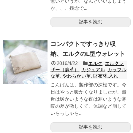
無いというか、なんといいましょう
か、、、残念で...
記事を読む
コンパクトですっきり収
納、エルクのL型ウォレット
2016/4/22
エルク
,
エルクレ
ザー（鹿革）
,
カジュアル
,
カラフル
な革
,
やわらかい革
,
財布/札入れ
こんばんは、製作部の深松です。今
日はやっと暖かくなりましたが、最
近は暖かいような夜は寒いような寒
暖の差が激しくて、体調など崩して
いらっしゃら...
記事を読む