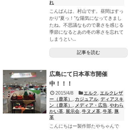
れ
こんばんは、村山です。昼間はすっ
かり“夏っ！”な陽気になってきまし
たね。不思議なもので暑さを感じる
季節になるとあの冬の寒さを忘れて
しまうとい...
記事を読む
広島にて日本革市開催
中！！！
2015/4/8
エルク
,
エルクレザ
ー（鹿革）
,
カジュアル
,
ディアスキ
ン（鹿革）
,
メディア・広告
,
やわら
かい革
,
展示会
,
牛ヌメ革
,
牛革
,
豚
革
こんにちはー製作部たやちゃんで