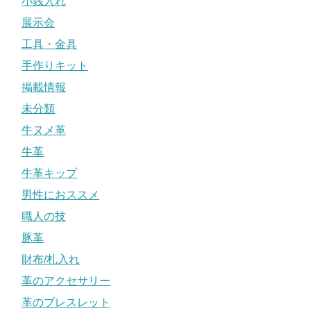
小銭入れ
展示会
工具・金具
手作りキット
掲載情報
未分類
牛ヌメ革
牛革
牛革キップ
男性におススメ
職人の技
豚革
財布/札入れ
革のアクセサリー
革のブレスレット