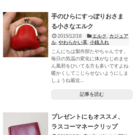
手のひらにすっぽりおさま
る小さなエルク
2015/12/18
エルク
,
カジュア
ル
,
やわらかい革
,
小銭入れ
こんにちは製作部たやちゃんです。
毎日の気温の変化に体がなじめませ
ん風邪をひいてる方も多いですよね
暖かくしてこじらせないようにしま
しょうね最近...
記事を読む
プレゼントにもオススメ、
ラスコーマネークリップ