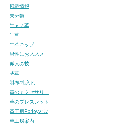
掲載情報
未分類
牛ヌメ革
牛革
牛革キップ
男性におススメ
職人の技
豚革
財布/札入れ
革のアクセサリー
革のブレスレット
革工房Parleyとは
革工房案内