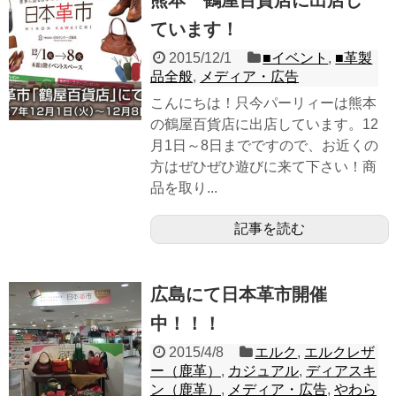
熊本 鶴屋百貨店に出店し
ています！
2015/12/1
■イベント
,
■革製
品全般
,
メディア・広告
こんにちは！只今パーリィーは熊本
の鶴屋百貨店に出店しています。12
月1日～8日までですので、お近くの
方はぜひぜひ遊びに来て下さい！商
品を取り...
記事を読む
広島にて日本革市開催
中！！！
2015/4/8
エルク
,
エルクレザ
ー（鹿革）
,
カジュアル
,
ディアスキ
ン（鹿革）
,
メディア・広告
,
やわら