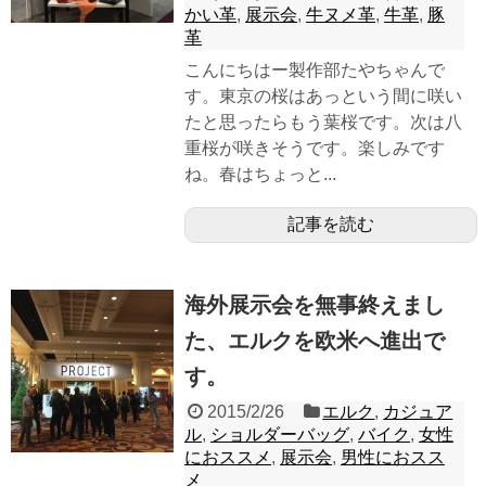
かい革
,
展示会
,
牛ヌメ革
,
牛革
,
豚
革
こんにちはー製作部たやちゃんで
す。東京の桜はあっという間に咲い
たと思ったらもう葉桜です。次は八
重桜が咲きそうです。楽しみです
ね。春はちょっと...
記事を読む
海外展示会を無事終えまし
た、エルクを欧米へ進出で
す。
2015/2/26
エルク
,
カジュア
ル
,
ショルダーバッグ
,
バイク
,
女性
におススメ
,
展示会
,
男性におスス
メ