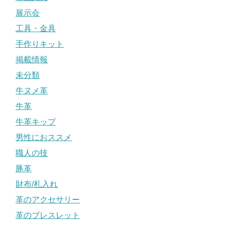
展示会
工具・金具
手作りキット
掲載情報
未分類
牛ヌメ革
牛革
牛革キップ
男性におススメ
職人の技
豚革
財布/札入れ
革のアクセサリー
革のブレスレット