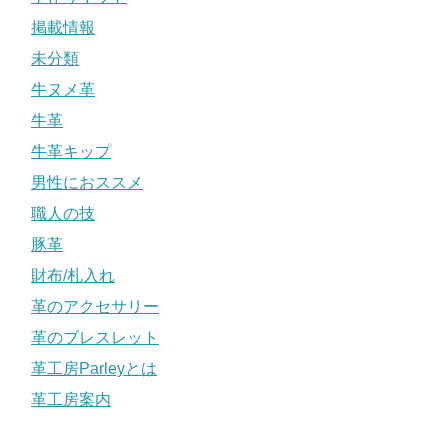
掲載情報
未分類
牛ヌメ革
牛革
牛革キップ
男性におススメ
職人の技
豚革
財布/札入れ
革のアクセサリー
革のブレスレット
革工房Parleyとは
革工房案内