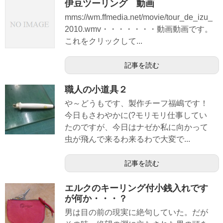
伊豆ツーリング 動画
mms://wm.ffmedia.net/movie/tour_de_izu_
2010.wmv・・・・・・・動画動画です。
これをクリックして...
記事を読む
職人の小道具２
や～どうもです、製作チーフ福嶋です！
今日もさわやかに(?モリモリ仕事してい
たのですが、今日はナゼか私に向かって
虫が飛んで来るわ来るわで大変で...
記事を読む
エルクのキーリング付小銭入れです
が何か・・・？
男は目の前の現実に絶句していた。だが