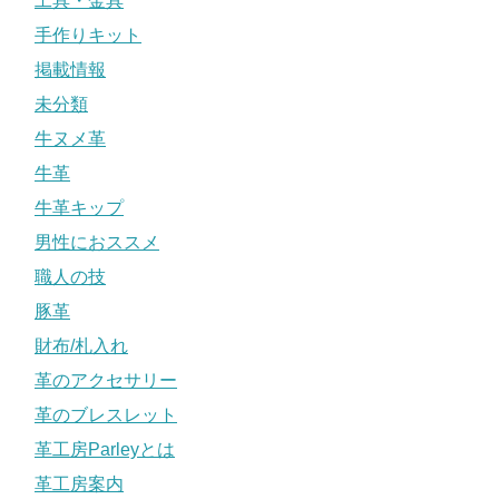
工具・金具
手作りキット
掲載情報
未分類
牛ヌメ革
牛革
牛革キップ
男性におススメ
職人の技
豚革
財布/札入れ
革のアクセサリー
革のブレスレット
革工房Parleyとは
革工房案内