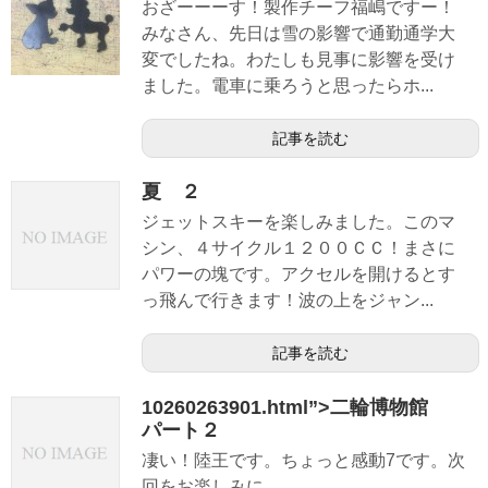
おざーーーす！製作チーフ福嶋ですー！
みなさん、先日は雪の影響で通勤通学大
変でしたね。わたしも見事に影響を受け
ました。電車に乗ろうと思ったらホ...
記事を読む
夏 ２
ジェットスキーを楽しみました。このマ
シン、４サイクル１２００ＣＣ！まさに
パワーの塊です。アクセルを開けるとす
っ飛んで行きます！波の上をジャン...
記事を読む
10260263901.html”>二輪博物館
パート２
凄い！陸王です。ちょっと感動7です。次
回をお楽しみに。。。。