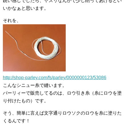
鋭い感じでしたら、ヤスリなんかで少し削ってあげるとい
いかなぁと思います。
それを、
http://shop-parley.com/fs/parley/0000000123/53086
こんなシニュー糸で縫います。
パーリィーで販売してるのは、ロウ引き糸（糸にロウを塗
り付けたもの）です。
そう、簡単に言えば文字通りロウソクのロウを糸に塗りた
くるんです！