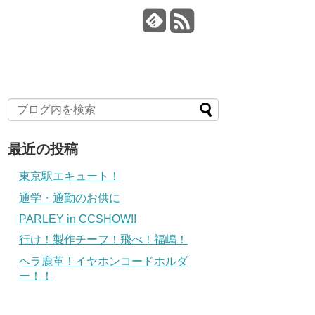
最近の投稿
東京駅エキュート！
通学・通勤のお供に
PARLEY in CCSHOW!!
行け！製作チーフ！飛べ！福嶋！
ヘラ鹿革！イヤホンコードホルダ
ー！！