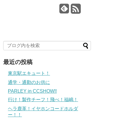
最近の投稿
東京駅エキュート！
通学・通勤のお供に
PARLEY in CCSHOW!!
行け！製作チーフ！飛べ！福嶋！
ヘラ鹿革！イヤホンコードホルダ
ー！！