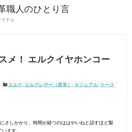
革職人のひとり言
ーアイテム
スメ！ エルクイヤホンコー
エルク
,
エルクレザー（鹿革）
,
カジュアル
,
ケース
りにさしかかり、時間が経つのははやいねと話すほど製
ています。