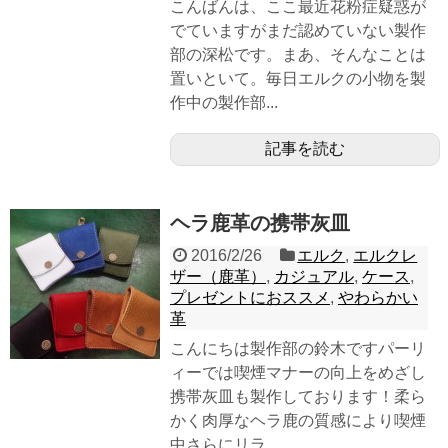
こんばんは、ここ最近花粉症疑惑が
でていますがまだ認めていない製作
部の深松です。まあ、そんなことは
置いといて。毎日エルクの小物を製
作中の製作部...
記事を読む
ヘラ鹿革の携帯灰皿
2016/2/26
エルク
,
エルクレ
ザー（鹿革）
,
カジュアル
,
ケース
,
プレゼントにおススメ
,
やわらかい
革
こんにちは製作部の鈴木ですパーリ
ィーでは喫煙マナーの向上をめざし
携帯灰皿も製作しております！柔ら
かく肉厚なヘラ鹿の質感により喫煙
中さらにリラ...