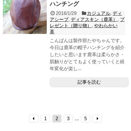
ハンチング
2016/1/29
カジュアル
,
ディ
アシーブ
,
ディアスキン（鹿革）
,
プ
レゼント（贈り物）
,
やわらかい
革
こんばんは製作部たやちゃんです。
今日は鹿革の帽子ハンチングを紹介
したいと思います鹿革は柔らかさ・
肌触りがとてもよく使っていくと経
年変化が楽し...
記事を読む
1
2
3
…
5