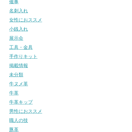
催事
名刺入れ
女性におススメ
小銭入れ
展示会
工具・金具
手作りキット
掲載情報
未分類
牛ヌメ革
牛革
牛革キップ
男性におススメ
職人の技
豚革