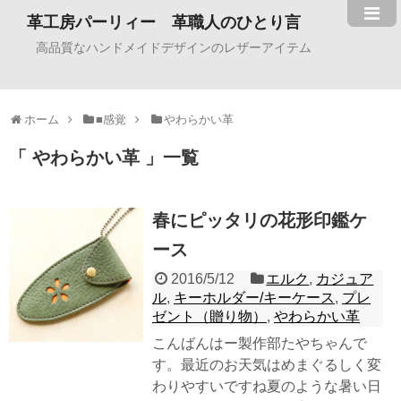
革工房パーリィー 革職人のひとり言
高品質なハンドメイドデザインのレザーアイテム
ホーム
■感覚
やわらかい革
やわらかい革
一覧
春にピッタリの花形印鑑ケ
ース
2016/5/12
エルク
,
カジュア
ル
,
キーホルダー/キーケース
,
プレ
ゼント（贈り物）
,
やわらかい革
こんばんはー製作部たやちゃんで
す。最近のお天気はめまぐるしく変
わりやすいですね夏のような暑い日