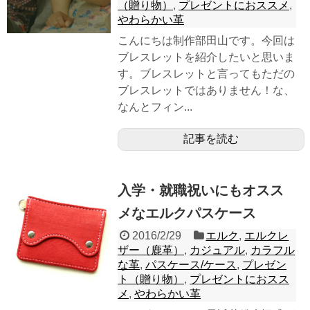
（贈り物）
,
プレゼントにおススメ
,
やわらかい革
こんにちは制作部田山です。今回は
ブレスレットを紹介したいと思いま
す。ブレスレットと言ってもただの
ブレスレットではありません！な、
なんとフィン...
記事を読む
入学・就職祝いにもオスス
メなエルクパスケース
2016/2/29
エルク
,
エルクレ
ザー（鹿革）
,
カジュアル
,
カラフル
な革
,
パスケース/ケース
,
プレゼン
ト（贈り物）
,
プレゼントにおスス
メ
,
やわらかい革