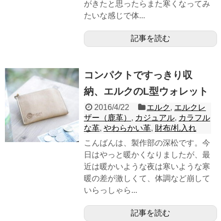
がきたと思ったらまた寒くなってみ
たいな感じで体...
記事を読む
コンパクトですっきり収
納、エルクのL型ウォレット
2016/4/22
エルク
,
エルクレ
ザー（鹿革）
,
カジュアル
,
カラフル
な革
,
やわらかい革
,
財布/札入れ
こんばんは、製作部の深松です。今
日はやっと暖かくなりましたが、最
近は暖かいような夜は寒いような寒
暖の差が激しくて、体調など崩して
いらっしゃら...
記事を読む