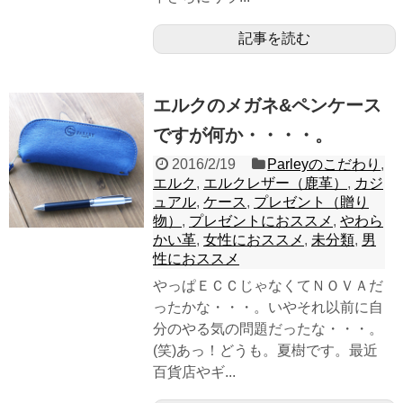
記事を読む
エルクのメガネ&ペンケース
ですが何か・・・・。
2016/2/19
Parleyのこだわり
,
エルク
,
エルクレザー（鹿革）
,
カジ
ュアル
,
ケース
,
プレゼント（贈り
物）
,
プレゼントにおススメ
,
やわら
かい革
,
女性におススメ
,
未分類
,
男
性におススメ
やっぱＥＣＣじゃなくてＮＯＶＡだ
ったかな・・・。いやそれ以前に自
分のやる気の問題だったな・・・。
(笑)あっ！どうも。夏樹です。最近
百貨店やギ...