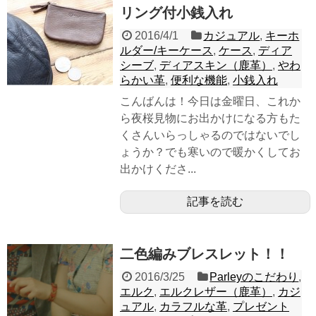
リング付小銭入れ
2016/4/1
カジュアル
,
キーホ
ルダー/キーケース
,
ケース
,
ディア
シーブ
,
ディアスキン（鹿革）
,
やわ
らかい革
,
便利な機能
,
小銭入れ
こんばんは！今日は金曜日、これか
ら夜桜見物にお出かけになる方もた
くさんいらっしゃるのではないでし
ょうか？でも寒いので暖かくしてお
出かけくださ...
記事を読む
二色編みブレスレット！！
2016/3/25
Parleyのこだわり
,
エルク
,
エルクレザー（鹿革）
,
カジ
ュアル
,
カラフルな革
,
プレゼント