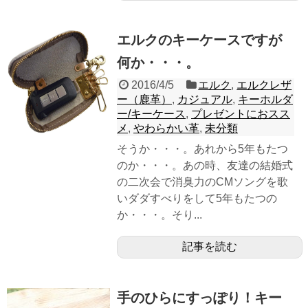
エルクのキーケースですが
何か・・・。
2016/4/5
エルク
,
エルクレザ
ー（鹿革）
,
カジュアル
,
キーホルダ
ー/キーケース
,
プレゼントにおスス
メ
,
やわらかい革
,
未分類
そうか・・・。あれから5年もたつ
のか・・・。あの時、友達の結婚式
の二次会で消臭力のCMソングを歌
いダダすべりをして5年もたつの
か・・・。そり...
記事を読む
手のひらにすっぽり！キー