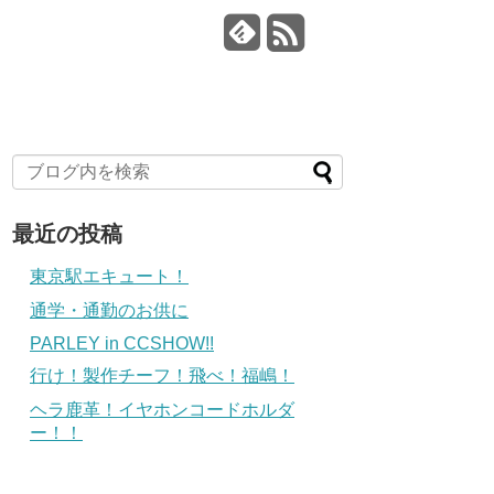
最近の投稿
東京駅エキュート！
通学・通勤のお供に
PARLEY in CCSHOW!!
行け！製作チーフ！飛べ！福嶋！
ヘラ鹿革！イヤホンコードホルダ
ー！！