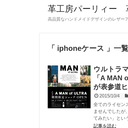
革工房パーリィー 
高品質なハンドメイドデザインのレザ
iphoneケース
一
ウルトラ
「A MAN
が表参道
2015/10/4
全てのライセン
ませんでしたが
てみたい」という.
記事を読む