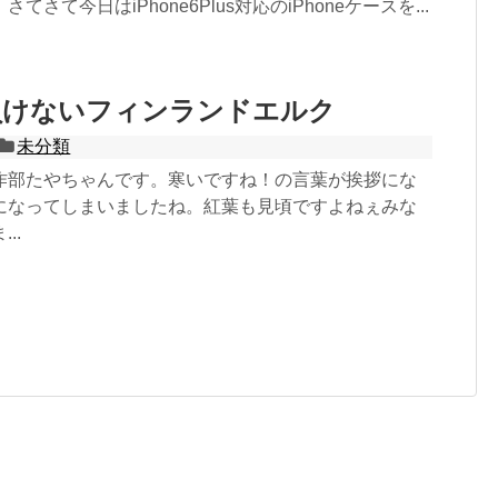
さて今日はiPhone6Plus対応のiPhoneケースを...
負けないフィンランドエルク
未分類
作部たやちゃんです。寒いですね！の言葉が挨拶にな
になってしまいましたね。紅葉も見頃ですよねぇみな
..