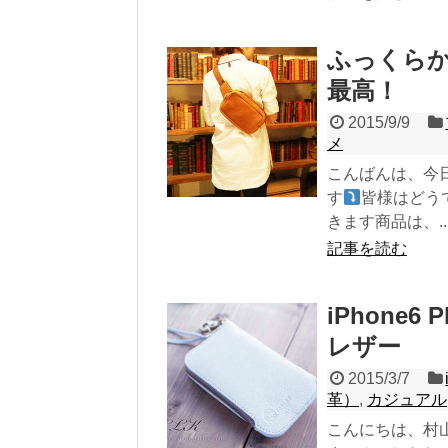
ふっくら
最高！
2015/9/9
メ
こんばんは、今
す
皆様はどう
きます商品は、..
記事を読む
iPhone
レザー
2015/3/7
革）
,
カジュアル
こんにちは、村