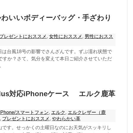
かわいいボディーバッグ・手ざわり
プレゼントにおススメ
,
女性におススメ
,
男性におスス
日は台風18号の影響でさんざんです。ずぶ濡れ状態で
ですか？さて、気分を変えて本日ご紹介させていただ
.
6 Plus対応iPhoneケース エルク鹿革
iPhone/スマートフォン
,
エルク
,
エルクレザー（鹿
,
プレゼントにおススメ
,
やわらかい革
山です。せっかくの土曜日なのにお天気がスッキリし