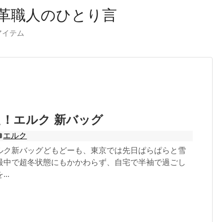
革職人のひとり言
ーアイテム
！エルク 新バッグ
エルク
ルク新バッグどもどーも、東京では先日ぱらぱらと雪
最中で超冬状態にもかかわらず、自宅で半袖で過ごし
..