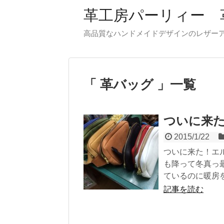
革工房パーリィー 
高品質なハンドメイドデザインのレザ
革バッグ
一覧
ついに来た
2015/1/22
ついに来た！エ
も降って冬真っ
ているのに暖房を.
記事を読む