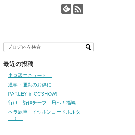
最近の投稿
東京駅エキュート！
通学・通勤のお供に
PARLEY in CCSHOW!!
行け！製作チーフ！飛べ！福嶋！
ヘラ鹿革！イヤホンコードホルダ
ー！！