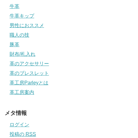
牛革
牛革キップ
男性におススメ
職人の技
豚革
財布/札入れ
革のアクセサリー
革のブレスレット
革工房Parleyとは
革工房案内
メタ情報
ログイン
投稿の
RSS