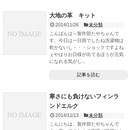
大地の革 キット
2014/11/26
未分類
こんばんは～製作部たやちゃんで
す。今日は一日雨でしたね洗濯物は
乾かないし・・・ショックですよね
ぇやはりお日様が出てるほうが元気
になれる気がし...
記事を読む
寒さにも負けないフィンラ
ンドエルク
2014/11/13
未分類
こんにちは。製作部たやちゃんで