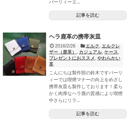
パーリィーエ...
記事を読む
ヘラ鹿革の携帯灰皿
2016/2/26
エルク
,
エルクレ
ザー（鹿革）
,
カジュアル
,
ケース
,
プレゼントにおススメ
,
やわらかい
革
こんにちは製作部の鈴木ですパーリ
ィーでは喫煙マナーの向上をめざし
携帯灰皿も製作しております！柔ら
かく肉厚なヘラ鹿の質感により喫煙
中さらにリラ...
記事を読む