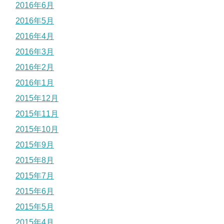
2016年6月
2016年5月
2016年4月
2016年3月
2016年2月
2016年1月
2015年12月
2015年11月
2015年10月
2015年9月
2015年8月
2015年7月
2015年6月
2015年5月
2015年4月