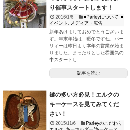
り催事スタートします！
2016/1/6
■Parleyについて
,
■
イベント
,
メディア・広告
新年あけましておめでとうございま
す。年末年始は、暖冬ですね。パー
リィーは昨日より本年の営業が始ま
りました。まったりとした雰囲気の
中スタートし...
記事を読む
鍵の多い方必見！エルクの
キーケースを見てみてくだ
さい！
2015/11/6
Parleyのこだわり
,
エルク
,
キーホルダー/キーケース
,