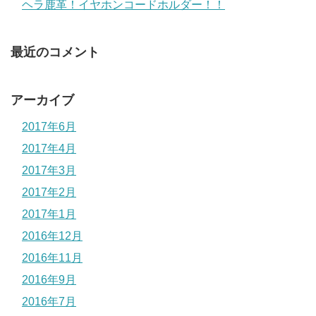
ヘラ鹿革！イヤホンコードホルダー！！
最近のコメント
アーカイブ
2017年6月
2017年4月
2017年3月
2017年2月
2017年1月
2016年12月
2016年11月
2016年9月
2016年7月