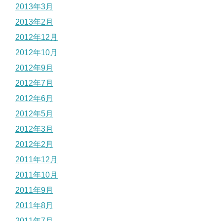
2013年3月
2013年2月
2012年12月
2012年10月
2012年9月
2012年7月
2012年6月
2012年5月
2012年3月
2012年2月
2011年12月
2011年10月
2011年9月
2011年8月
2011年7月