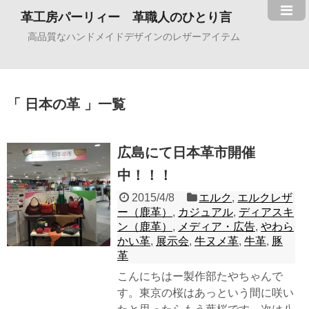
革工房パーリィー 革職人のひとり言
高品質なハンドメイドデザインのレザーアイテム
日本の革
一覧
広島にて日本革市開催
中！！！
2015/4/8
エルク
,
エルクレザ
ー（鹿革）
,
カジュアル
,
ディアスキ
ン（鹿革）
,
メディア・広告
,
やわら
かい革
,
展示会
,
牛ヌメ革
,
牛革
,
豚
革
こんにちはー製作部たやちゃんで
す。東京の桜はあっという間に咲い