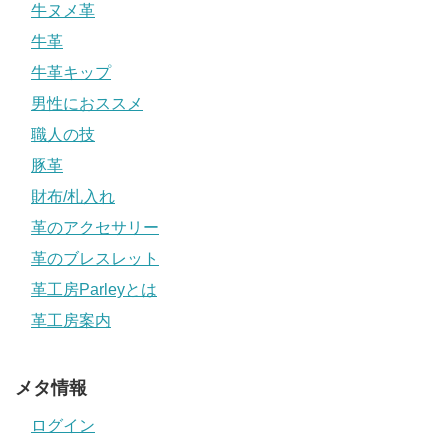
牛ヌメ革
牛革
牛革キップ
男性におススメ
職人の技
豚革
財布/札入れ
革のアクセサリー
革のブレスレット
革工房Parleyとは
革工房案内
メタ情報
ログイン