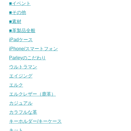
■イベント
■その他
■素材
■革製品全般
iPadケース
iPhone/スマートフォン
Parleyのこだわり
ウルトラマン
エイジング
エルク
エルクレザー（鹿革）
カジュアル
カラフルな革
キーホルダー/キーケース
キット