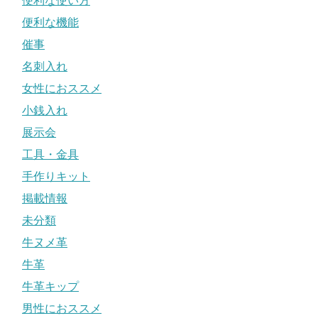
便利な使い方
便利な機能
催事
名刺入れ
女性におススメ
小銭入れ
展示会
工具・金具
手作りキット
掲載情報
未分類
牛ヌメ革
牛革
牛革キップ
男性におススメ