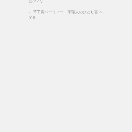
ログイン
← 革工房パーリィー 革職人のひとり言 へ
戻る